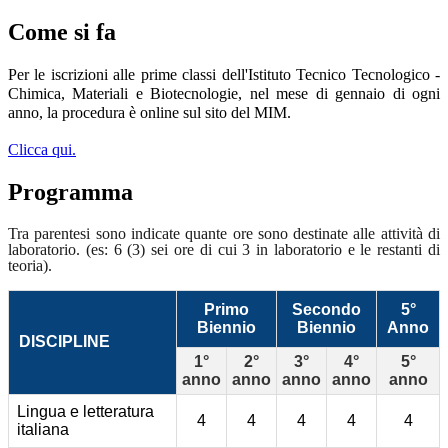
Come si fa
Per le iscrizioni alle prime classi dell'Istituto Tecnico Tecnologico -
Chimica, Materiali e Biotecnologie, nel mese di gennaio di ogni
anno, la procedura è online sul sito del MIM.
Clicca qui.
Programma
Tra parentesi sono indicate quante ore sono destinate alle attività di
laboratorio. (es: 6 (3) sei ore di cui 3 in laboratorio e le restanti di
teoria).
Primo
Secondo
5°
Biennio
Biennio
Anno
DISCIPLINE
1°
2°
3°
4°
5°
anno
anno
anno
anno
anno
Lingua e letteratura
4
4
4
4
4
italiana