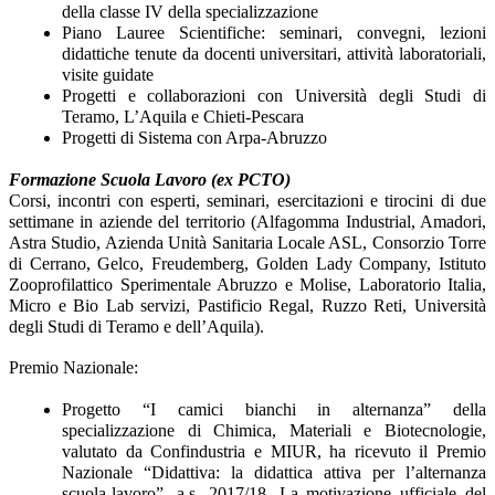
della classe IV della specializzazione
Piano Lauree Scientifiche
: seminari, convegni, lezioni
didattiche tenute da docenti universitari, attività laboratoriali,
visite guidate
Progetti e collaborazioni
con Università degli Studi di
Teramo, L’Aquila e Chieti-Pescara
Progetti di Sistema
con Arpa-Abruzzo
Formazione Scuola Lavoro (ex PCTO)
Corsi, incontri con esperti, seminari, esercitazioni e tirocini di due
settimane in aziende del territorio (Alfagomma Industrial, Amadori,
Astra Studio, Azienda Unità Sanitaria Locale ASL, Consorzio Torre
di Cerrano, Gelco, Freudemberg, Golden Lady Company, Istituto
Zooprofilattico Sperimentale Abruzzo e Molise, Laboratorio Italia,
Micro e Bio Lab servizi, Pastificio Regal, Ruzzo Reti, Università
degli Studi di Teramo e dell’Aquila).
Premio Nazionale:
Progetto “
I camici bianchi in alternanza
” della
specializzazione di Chimica, Materiali e Biotecnologie,
valutato da Confindustria e MIUR, ha ricevuto il Premio
Nazionale “Didattiva: la didattica attiva per l’alternanza
scuola-lavoro”, a.s. 2017/18. La motivazione ufficiale del