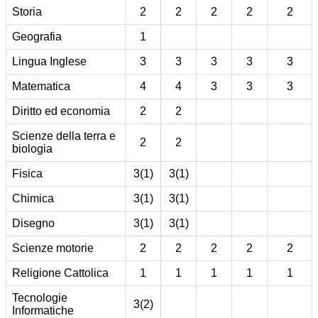
Storia
2
2
2
2
2
Geografia
1
Lingua Inglese
3
3
3
3
3
Matematica
4
4
3
3
3
Diritto ed economia
2
2
Scienze della terra e
2
2
biologia
Fisica
3(1)
3(1)
Chimica
3(1)
3(1)
Disegno
3(1)
3(1)
Scienze motorie
2
2
2
2
2
Religione Cattolica
1
1
1
1
1
Tecnologie
3(2)
Informatiche