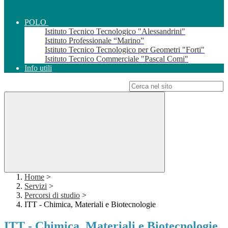
POLO
Istituto Tecnico Tecnologico "Alessandrini"
Istituto Professionale “Marino”
Istituto Tecnico Tecnologico per Geometri "Forti"
Istituto Tecnico Commerciale "Pascal Comi"
Info utili
Campo di ricerca per le pagine del sito
Home
>
Servizi
>
Percorsi di studio
>
ITT - Chimica, Materiali e Biotecnologie
ITT - Chimica, Materiali e Biotecnologie