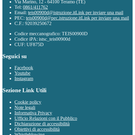
Via Marino, 12 - 64100 Teramo (TE)
Tel:
0861/411762
Email:
teis00900d@istruzione.it
Link per inviare una mail
PEC:
teis00900d@pec.istruzione.it
Link per inviare una mail
C.F.: 92039250672
Codice meccanografico: TEIS00900D
Codice iPA: istsc_teis00900d
CUF: UF875D
Seguici su
Facebook
Youtube
Instagram
Sezione Link Utili
Cookie policy
Note legali
Informativa Privacy
Ufficio Relazioni con il Pubblico
Dichiarazione di accessibilità
Obiettivi di accessibilità
Whistleblowing