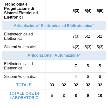
Tecnologia e
Progettazione di
5(3)
5(4)
6(5)
Sistemi Elettrici ed
Elettronici
Articolazione “Elettronica ed Elettrotecnica”
Elettrotecnica ed
7(3)
6(2)
6(2)
Elettronica
Sistemi Automatici
4(2)
5(3)
5(3)
Articolazione “Automazione”
Elettrotecnica ed
7
5
5
Elettronica
Sistemi Automatici
4
6
6
TOTALE
33
32
32
32
32
TOTALE ORE DI
5
3
8
9
10
LABORATORIO