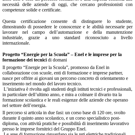
necessità delle aziende di oggi, che cercano professionisti con
competenze solide e certificate.
Questa certificazione consente di distinguer
e lo studente
,
dimostrando di possedere le conoscenze e le abilità necessarie per
lavorare nel campo dell’automazione e della manutenzione
industriale, grazie a uno standard riconosciuto a livello
internazionale.
Progetto “Energie per la Scuola” – Enel e le imprese per la
formazione dei tecnici
di domani
Il progetto “Energie per la Scuola”, promosso da Enel in
collaborazione con scuole, enti di formazione e imprese partner,
nasce per offrire ai giovani un percorso concreto di orientamento e
inserimento nel mondo del lavoro tecnico.
L’iniziativa è rivolta agli studenti degli istituti tecnici e professionali,
in particolare dell’ultimo anno, e mira a colmare il divario tra la
formazione scolastica e le reali esigenze delle aziende che operano
nel settore dell’energia.
Il percorso si articola in due fasi: un corso base di 120 ore, svolto
durante il quinto anno scolastico, e un corso specialistico post-
diploma, con attività pratiche e possibilità di inserimento lavorativo
presso le imprese fornitrici del Gruppo Enel.
Le aree di formazione riguardano sia le reti elettriche tradizionali,