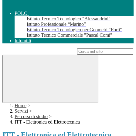
POLO
Istituto Tecnico Tecnologico "Alessandrini"
Istituto Professionale “Marino”
Istituto Tecnico Tecnologico per Geometri "Forti"
Istituto Tecnico Commerciale "Pascal Comi"
Info utili
Campo di ricerca per le pagine del sito
Home
>
Servizi
>
Percorsi di studio
>
ITT - Elettronica ed Elettrotecnica
ITT - Elettronica ed Elettrotecnica