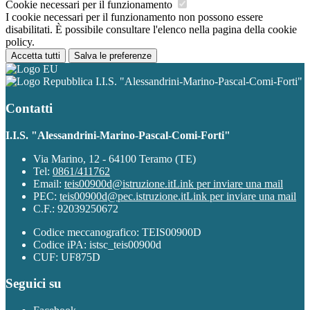
Cookie necessari per il funzionamento
I cookie necessari per il funzionamento non possono essere
disabilitati. È possibile consultare l'elenco nella pagina della cookie
policy.
Accetta tutti
Salva le preferenze
I.I.S. "Alessandrini-Marino-Pascal-Comi-Forti"
Contatti
I.I.S. "Alessandrini-Marino-Pascal-Comi-Forti"
Via Marino, 12 - 64100 Teramo (TE)
Tel:
0861/411762
Email:
teis00900d@istruzione.it
Link per inviare una mail
PEC:
teis00900d@pec.istruzione.it
Link per inviare una mail
C.F.: 92039250672
Codice meccanografico: TEIS00900D
Codice iPA: istsc_teis00900d
CUF: UF875D
Seguici su