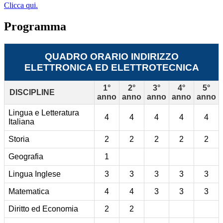
Clicca qui.
Programma
QUADRO ORARIO INDIRIZZO
ELETTRONICA ED ELETTROTECNICA
1°
2°
3°
4°
5°
DISCIPLINE
anno
anno
anno
anno
anno
Lingua e Letteratura
4
4
4
4
4
Italiana
Storia
2
2
2
2
2
Geografia
1
Lingua Inglese
3
3
3
3
3
Matematica
4
4
3
3
3
Diritto ed Economia
2
2