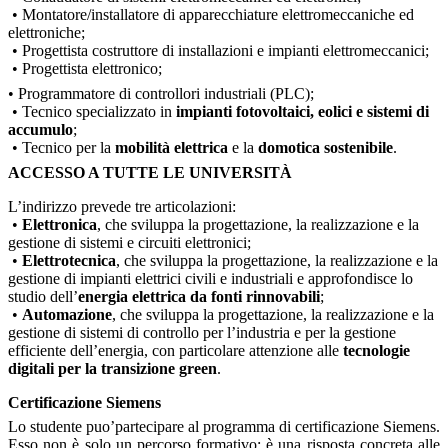
• Montatore/installatore di apparecchiature elettromeccaniche ed
elettroniche;
• Progettista costruttore di installazioni e impianti elettromeccanici;
• Progettista elettronico;
• Pro
grammatore di controllori industriali (PLC)
;
• Tecnico specializzato in
impianti fotovoltaici, eolici e sistemi di
accumulo
;
• Tecnico per la
mobilità elettrica
e la
domotica sostenibile
.
ACCESSO A TUTTE LE UNIVERSITÀ
L’indirizzo prevede tre articolazioni:
•
Elettronica
, che sviluppa la progettazione, la realizzazione e la
gestione di sistemi e circuiti elettronici;
•
Elettrotecnica
, che sviluppa la progettazione, la realizzazione e la
gestione di impianti elettrici civili e industriali e approfondisce lo
studio dell’
energia elettrica da fonti rinnovabili
;
•
Automazione
, che sviluppa la progettazione, la realizzazione e la
gestione di sistemi di controllo
per l’industria e per la gestione
efficiente dell’energia, con particolare attenzione alle
tecnologie
digitali per la transizione green
.
Certificazione Siemens
Lo studente
puo’partecipare
al
programma di certificazione Siemens
.
Esso
non è solo un percorso formativo: è una risposta concreta alle