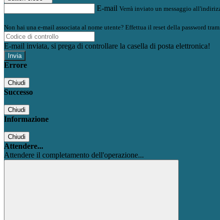
E-mail
Verrà inviato un messaggio all'indirizz
Non hai una e-mail associata al nome utente? Effettua il reset della password tram
E-mail inviata, si prega di controllare la casella di posta elettronica!
Errore
Chiudi
Successo
Chiudi
Informazione
Chiudi
Attendere...
Attendere il completamento dell'operazione...