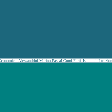
 Economico
Alessandrini-Marino-Pascal-Comi-Forti
Istituto di Istruz