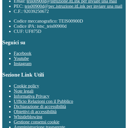
Email:
teis00900d@istruzione.it
Link per inviare una mail
PEC:
teis00900d@pec.istruzione.it
Link per inviare una mail
C.F.: 92039250672
Codice meccanografico: TEIS00900D
Codice iPA: istsc_teis00900d
CUF: UF875D
Seguici su
Facebook
Youtube
Instagram
Sezione Link Utili
Cookie policy
Note legali
Informativa Privacy
Ufficio Relazioni con il Pubblico
Dichiarazione di accessibilità
Obiettivi di accessibilità
Whistleblowing
Gestione consensi cookie
Amministrazione trasparente