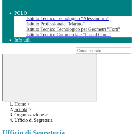
POLO
Istituto Tecnico Tecnologico "Alessandrini"
Istituto Professionale “Marino”
Istituto Tecnico Tecnologico per Geometri "Forti"
Istituto Tecnico Commerciale "Pascal Comi"
Info utili
Campo di ricerca per le pagine del sito
Home
>
Scuola
>
Organizzazione
>
Ufficio di Segreteria
Ufficio di Segreteria