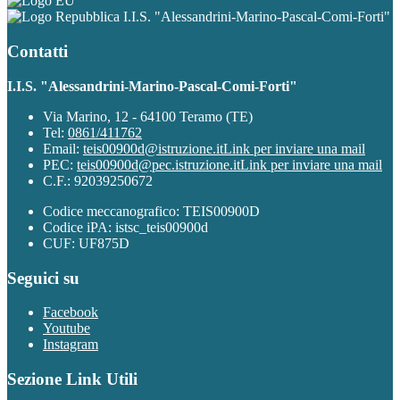
I.I.S. "Alessandrini-Marino-Pascal-Comi-Forti"
Contatti
I.I.S. "Alessandrini-Marino-Pascal-Comi-Forti"
Via Marino, 12 - 64100 Teramo (TE)
Tel:
0861/411762
Email:
teis00900d@istruzione.it
Link per inviare una mail
PEC:
teis00900d@pec.istruzione.it
Link per inviare una mail
C.F.: 92039250672
Codice meccanografico: TEIS00900D
Codice iPA: istsc_teis00900d
CUF: UF875D
Seguici su
Facebook
Youtube
Instagram
Sezione Link Utili