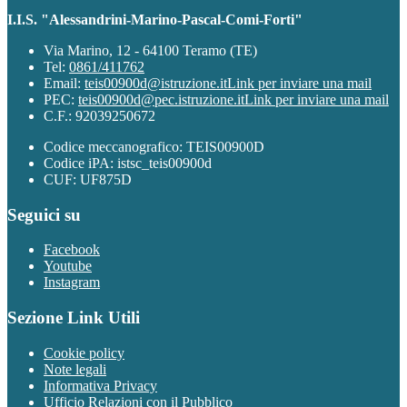
I.I.S. "Alessandrini-Marino-Pascal-Comi-Forti"
Via Marino, 12 - 64100 Teramo (TE)
Tel:
0861/411762
Email:
teis00900d@istruzione.it
Link per inviare una mail
PEC:
teis00900d@pec.istruzione.it
Link per inviare una mail
C.F.: 92039250672
Codice meccanografico: TEIS00900D
Codice iPA: istsc_teis00900d
CUF: UF875D
Seguici su
Facebook
Youtube
Instagram
Sezione Link Utili
Cookie policy
Note legali
Informativa Privacy
Ufficio Relazioni con il Pubblico