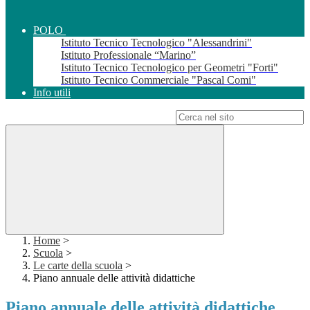
POLO
Istituto Tecnico Tecnologico "Alessandrini"
Istituto Professionale “Marino”
Istituto Tecnico Tecnologico per Geometri "Forti"
Istituto Tecnico Commerciale "Pascal Comi"
Info utili
Campo di ricerca per le pagine del sito
Home
>
Scuola
>
Le carte della scuola
>
Piano annuale delle attività didattiche
Piano annuale delle attività didattiche