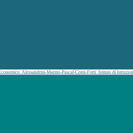
 Economico
Alessandrini-Marino-Pascal-Comi-Forti
Istituto di Istruz