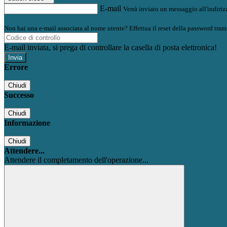
E-mail
Verrà inviato un messaggio all'indirizz
Non hai una e-mail associata al nome utente? Effettua il reset della password tram
E-mail inviata, si prega di controllare la casella di posta elettronica!
Errore
Chiudi
Successo
Chiudi
Informazione
Chiudi
Attendere...
Attendere il completamento dell'operazione...