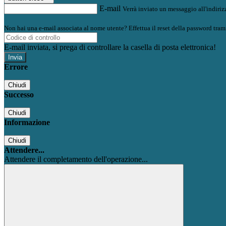
E-mail
Verrà inviato un messaggio all'indirizz
Non hai una e-mail associata al nome utente? Effettua il reset della password tram
E-mail inviata, si prega di controllare la casella di posta elettronica!
Errore
Chiudi
Successo
Chiudi
Informazione
Chiudi
Attendere...
Attendere il completamento dell'operazione...