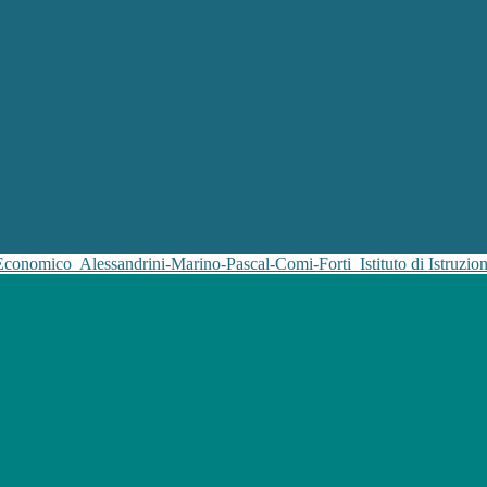
 Economico
Alessandrini-Marino-Pascal-Comi-Forti
Istituto di Istruz