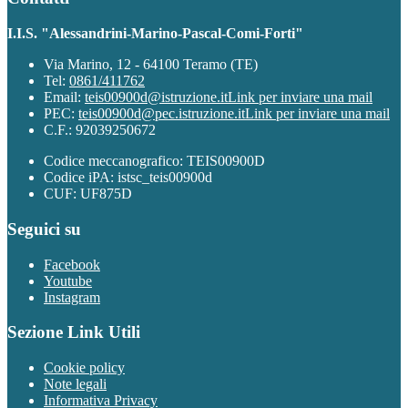
I.I.S. "Alessandrini-Marino-Pascal-Comi-Forti"
Via Marino, 12 - 64100 Teramo (TE)
Tel:
0861/411762
Email:
teis00900d@istruzione.it
Link per inviare una mail
PEC:
teis00900d@pec.istruzione.it
Link per inviare una mail
C.F.: 92039250672
Codice meccanografico: TEIS00900D
Codice iPA: istsc_teis00900d
CUF: UF875D
Seguici su
Facebook
Youtube
Instagram
Sezione Link Utili
Cookie policy
Note legali
Informativa Privacy