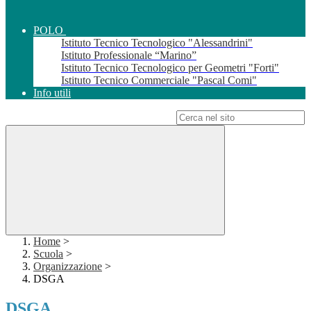
POLO
Istituto Tecnico Tecnologico "Alessandrini"
Istituto Professionale “Marino”
Istituto Tecnico Tecnologico per Geometri "Forti"
Istituto Tecnico Commerciale "Pascal Comi"
Info utili
Campo di ricerca per le pagine del sito
Home
>
Scuola
>
Organizzazione
>
DSGA
DSGA