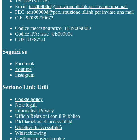
Tel:
0861/411762
Email:
teis00900d@istruzione.it
Link per inviare una mail
PEC:
teis00900d@pec.istruzione.it
Link per inviare una mail
C.F.: 92039250672
Codice meccanografico: TEIS00900D
Codice iPA: istsc_teis00900d
CUF: UF875D
Seguici su
Facebook
Youtube
Instagram
Sezione Link Utili
Cookie policy
Note legali
Informativa Privacy
Ufficio Relazioni con il Pubblico
Dichiarazione di accessibilità
Obiettivi di accessibilità
Whistleblowing
Gestione consensi cookie