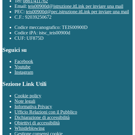
Tel:
0861/411762
Email:
teis00900d@istruzione.it
Link per inviare una mail
PEC:
teis00900d@pec.istruzione.it
Link per inviare una mail
C.F.: 92039250672
Codice meccanografico: TEIS00900D
Codice iPA: istsc_teis00900d
CUF: UF875D
Seguici su
Facebook
Youtube
Instagram
Sezione Link Utili
Cookie policy
Note legali
Informativa Privacy
Ufficio Relazioni con il Pubblico
Dichiarazione di accessibilità
Obiettivi di accessibilità
Whistleblowing
Gestione consensi cookie