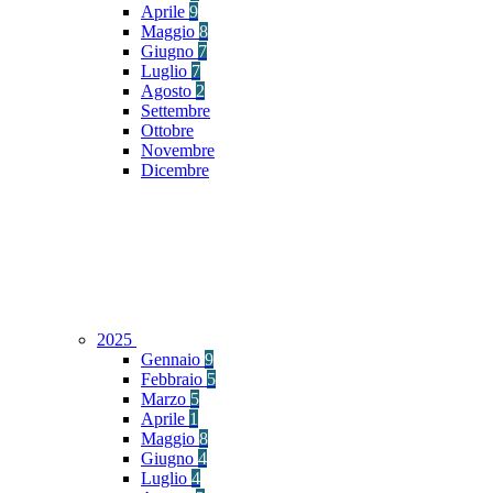
Aprile
9
Maggio
8
Giugno
7
Luglio
7
Agosto
2
Settembre
Ottobre
Novembre
Dicembre
2025
Gennaio
9
Febbraio
5
Marzo
5
Aprile
1
Maggio
8
Giugno
4
Luglio
4