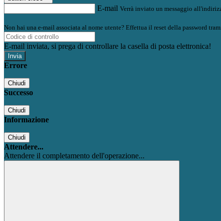
E-mail
Verrà inviato un messaggio all'indirizz
Non hai una e-mail associata al nome utente? Effettua il reset della password tram
E-mail inviata, si prega di controllare la casella di posta elettronica!
Errore
Chiudi
Successo
Chiudi
Informazione
Chiudi
Attendere...
Attendere il completamento dell'operazione...