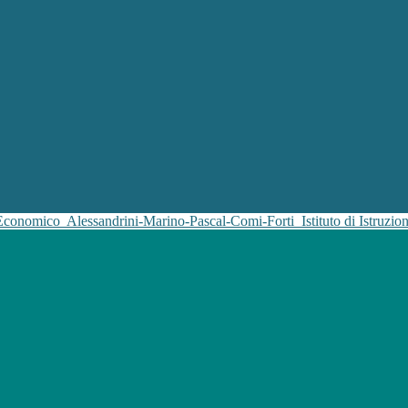
 Economico
Alessandrini-Marino-Pascal-Comi-Forti
Istituto di Istruz