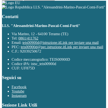
I.I.S. "Alessandrini-Marino-Pascal-Comi-Forti"
Contatti
I.I.S. "Alessandrini-Marino-Pascal-Comi-Forti"
Via Marino, 12 - 64100 Teramo (TE)
Tel:
0861/411762
Email:
teis00900d@istruzione.it
Link per inviare una mail
PEC:
teis00900d@pec.istruzione.it
Link per inviare una mail
C.F.: 92039250672
Codice meccanografico: TEIS00900D
Codice iPA: istsc_teis00900d
CUF: UF875D
Seguici su
Facebook
Youtube
Instagram
Sezione Link Utili