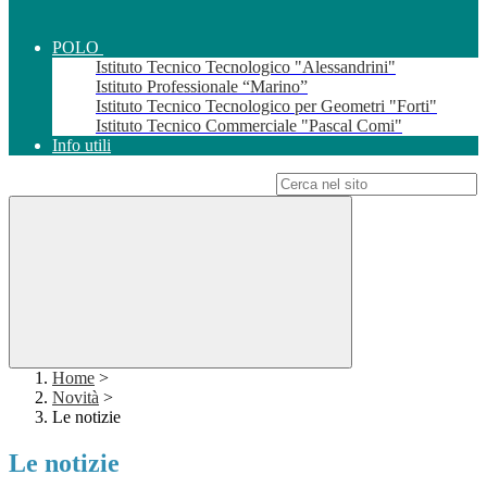
POLO
Istituto Tecnico Tecnologico "Alessandrini"
Istituto Professionale “Marino”
Istituto Tecnico Tecnologico per Geometri "Forti"
Istituto Tecnico Commerciale "Pascal Comi"
Info utili
Campo di ricerca per le pagine del sito
Home
>
Novità
>
Le notizie
Le notizie