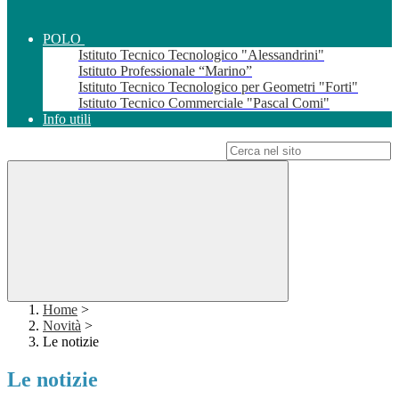
POLO
Istituto Tecnico Tecnologico "Alessandrini"
Istituto Professionale “Marino”
Istituto Tecnico Tecnologico per Geometri "Forti"
Istituto Tecnico Commerciale "Pascal Comi"
Info utili
Campo di ricerca per le pagine del sito
Home
>
Novità
>
Le notizie
Le notizie