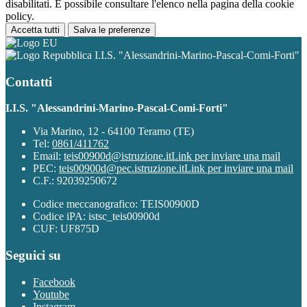
disabilitati. È possibile consultare l'elenco nella pagina della cookie
policy.
Accetta tutti
Salva le preferenze
I.I.S. "Alessandrini-Marino-Pascal-Comi-Forti"
Contatti
I.I.S. "Alessandrini-Marino-Pascal-Comi-Forti"
Via Marino, 12 - 64100 Teramo (TE)
Tel:
0861/411762
Email:
teis00900d@istruzione.it
Link per inviare una mail
PEC:
teis00900d@pec.istruzione.it
Link per inviare una mail
C.F.: 92039250672
Codice meccanografico: TEIS00900D
Codice iPA: istsc_teis00900d
CUF: UF875D
Seguici su
Facebook
Youtube
Instagram