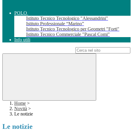
POLO
Istituto Tecnico Tecnologico "Alessandrini"
Istituto Professionale “Marino”
Istituto Tecnico Tecnologico per Geometri "Forti"
Istituto Tecnico Commerciale "Pascal Comi"
Info utili
Campo di ricerca per le pagine del sito
Home
>
Novità
>
Le notizie
Le notizie