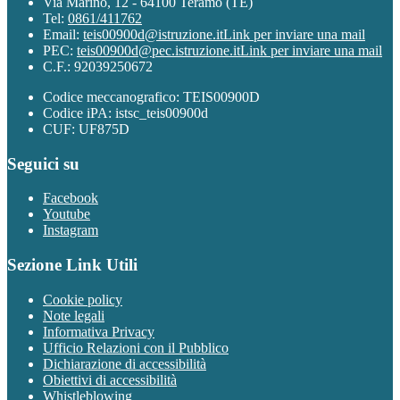
Via Marino, 12 - 64100 Teramo (TE)
Tel:
0861/411762
Email:
teis00900d@istruzione.it
Link per inviare una mail
PEC:
teis00900d@pec.istruzione.it
Link per inviare una mail
C.F.: 92039250672
Codice meccanografico: TEIS00900D
Codice iPA: istsc_teis00900d
CUF: UF875D
Seguici su
Facebook
Youtube
Instagram
Sezione Link Utili
Cookie policy
Note legali
Informativa Privacy
Ufficio Relazioni con il Pubblico
Dichiarazione di accessibilità
Obiettivi di accessibilità
Whistleblowing