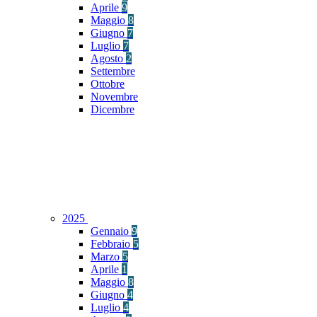
Aprile
9
Maggio
8
Giugno
7
Luglio
7
Agosto
2
Settembre
Ottobre
Novembre
Dicembre
2025
Gennaio
9
Febbraio
5
Marzo
5
Aprile
1
Maggio
8
Giugno
4
Luglio
4