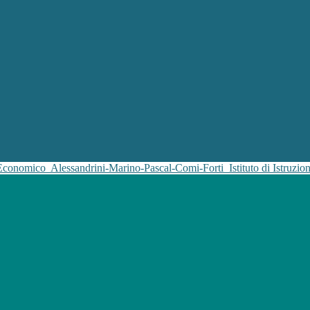
 Economico
Alessandrini-Marino-Pascal-Comi-Forti
Istituto di Istruz