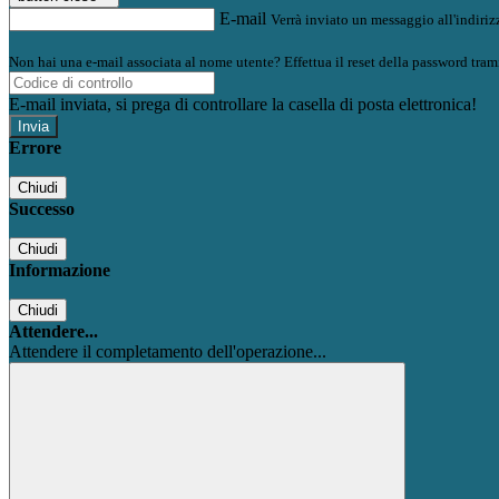
E-mail
Verrà inviato un messaggio all'indirizz
Non hai una e-mail associata al nome utente? Effettua il reset della password tram
E-mail inviata, si prega di controllare la casella di posta elettronica!
Errore
Chiudi
Successo
Chiudi
Informazione
Chiudi
Attendere...
Attendere il completamento dell'operazione...