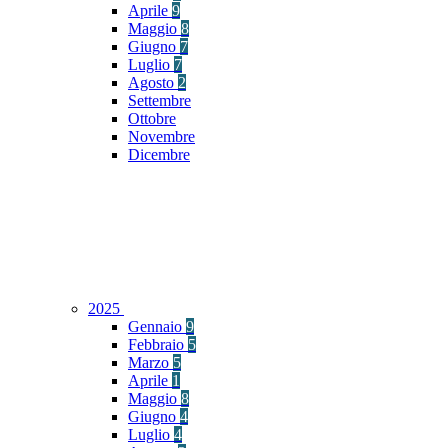
Aprile
9
Maggio
8
Giugno
7
Luglio
7
Agosto
2
Settembre
Ottobre
Novembre
Dicembre
2025
Gennaio
9
Febbraio
5
Marzo
5
Aprile
1
Maggio
8
Giugno
4
Luglio
4