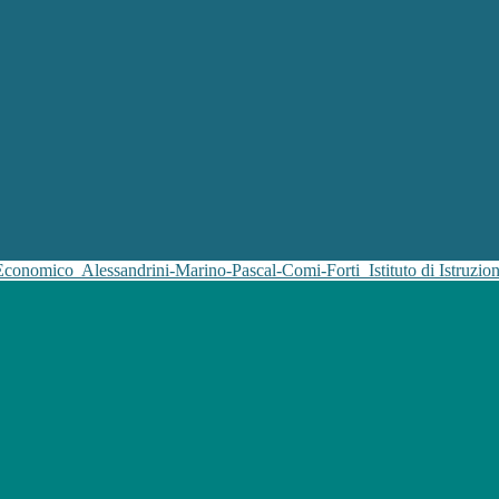
 Economico
Alessandrini-Marino-Pascal-Comi-Forti
Istituto di Istruz