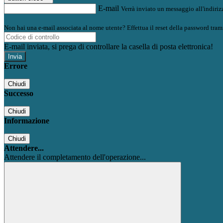
E-mail
Verrà inviato un messaggio all'indirizz
Non hai una e-mail associata al nome utente? Effettua il reset della password tram
E-mail inviata, si prega di controllare la casella di posta elettronica!
Errore
Chiudi
Successo
Chiudi
Informazione
Chiudi
Attendere...
Attendere il completamento dell'operazione...