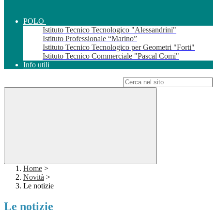
POLO
Istituto Tecnico Tecnologico "Alessandrini"
Istituto Professionale “Marino”
Istituto Tecnico Tecnologico per Geometri "Forti"
Istituto Tecnico Commerciale "Pascal Comi"
Info utili
Campo di ricerca per le pagine del sito
Home
>
Novità
>
Le notizie
Le notizie