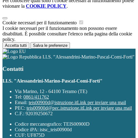
Per conoscere quali sono i cookie necessari al funzionamento potete
visionare la
COOKIE POLICY
.
Cookie necessari per il funzionamento
I cookie necessari per il funzionamento non possono essere
disabilitati. È possibile consultare l'elenco nella pagina della cookie
policy.
Accetta tutti
Salva le preferenze
I.I.S. "Alessandrini-Marino-Pascal-Comi-Forti"
Contatti
I.I.S. "Alessandrini-Marino-Pascal-Comi-Forti"
Via Marino, 12 - 64100 Teramo (TE)
Tel:
0861/411762
Email:
teis00900d@istruzione.it
Link per inviare una mail
PEC:
teis00900d@pec.istruzione.it
Link per inviare una mail
C.F.: 92039250672
Codice meccanografico: TEIS00900D
Codice iPA: istsc_teis00900d
CUF: UF875D