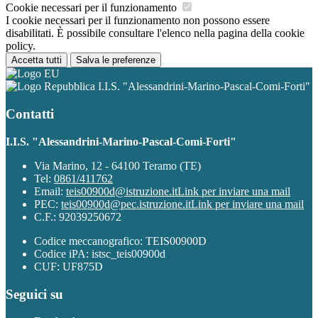
Cookie necessari per il funzionamento
I cookie necessari per il funzionamento non possono essere
disabilitati. È possibile consultare l'elenco nella pagina della cookie
policy.
Accetta tutti
Salva le preferenze
I.I.S. "Alessandrini-Marino-Pascal-Comi-Forti"
Contatti
I.I.S. "Alessandrini-Marino-Pascal-Comi-Forti"
Via Marino, 12 - 64100 Teramo (TE)
Tel:
0861/411762
Email:
teis00900d@istruzione.it
Link per inviare una mail
PEC:
teis00900d@pec.istruzione.it
Link per inviare una mail
C.F.: 92039250672
Codice meccanografico: TEIS00900D
Codice iPA: istsc_teis00900d
CUF: UF875D
Seguici su