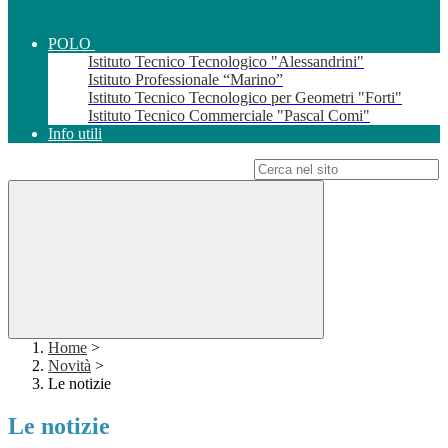
POLO
Istituto Tecnico Tecnologico "Alessandrini"
Istituto Professionale “Marino”
Istituto Tecnico Tecnologico per Geometri "Forti"
Istituto Tecnico Commerciale "Pascal Comi"
Info utili
Campo di ricerca per le pagine del sito
Home
>
Novità
>
Le notizie
Le notizie